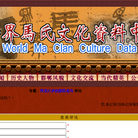
专题：
拜见97岁的那匹老马
评论
论吗？！
/页,条记录/20条记录
发 表 评 论
*
*