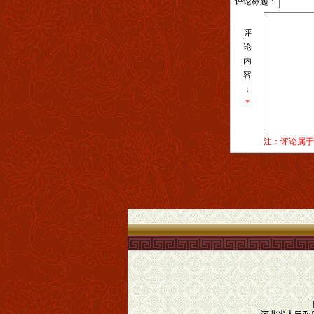
评论标题：
评
论
内
容
：
*
注：评论属于