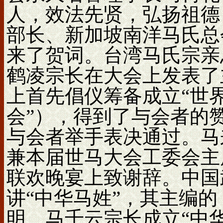
人，效法先贤，弘扬祖德
部长、新加坡南洋马氏总
来了贺词。台湾马氏宗亲
鹤凌宗长在大会上发表了
上首先倡仪筹备成立“世
会”），得到了与会者的
与会者举手表决通过。马
兼本届世马大会工委会主
联欢晚宴上致谢辞。中国
讲“中华马姓”，其主编
明、马千云宗长成立“中