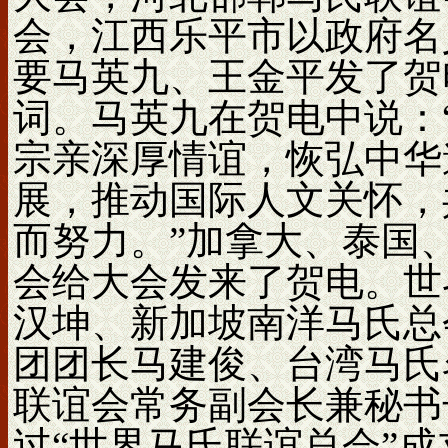
会，江西乐平市以政府名
要马英九、王金平发了贺
词。马英九在贺电中说：
宗亲深厚情谊，恢弘中华
展，推动国际人文关怀，
而努力。”加拿大、泰国
会给大会发来了贺电。世
汉坤、新加坡南洋马氏总
团团长马建俊、台湾马氏
联谊会常务副会长兼秘书
过“世界马氏联谊总会”