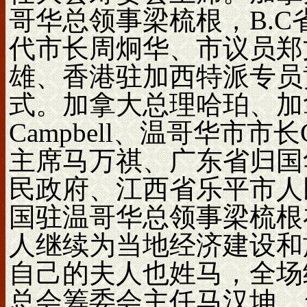
哥华总领事梁梳根，B.
代市长周炯华、市议员郑
雄、香港驻加西特派专员
式。加拿大总理哈珀、加拿大
Campbell、温哥华市市长Gr
主席马万祺、广东省归国
民政府、江西省乐平市人
国驻温哥华总领事梁梳根
人继续为当地经济建设和
自己的夫人也姓马，全场
总会筹委会主任马汉坤、