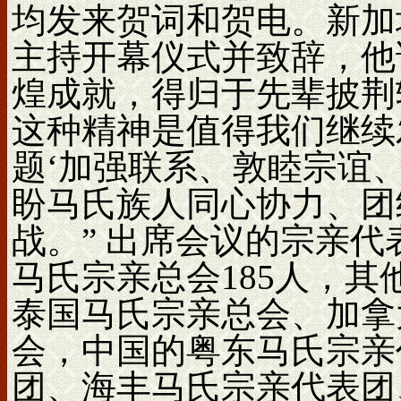
均发来贺词和贺电。新加
主持开幕仪式并致辞，他
煌成就，得归于先辈披荆
这种精神是值得我们继续
题‘加强联系、敦睦宗谊、
盼马氏族人同心协力、团
战。” 出席会议的宗亲代
马氏宗亲总会185人，
泰国马氏宗亲总会、加拿
会，中国的粤东马氏宗亲
团、海丰马氏宗亲代表团