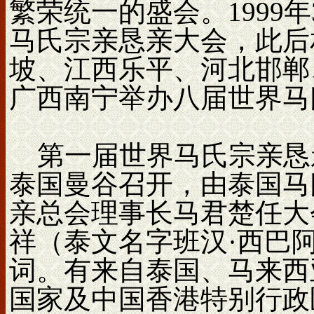
繁荣统一的盛会。1999
马氏宗亲恳亲大会，此后
坡、江西乐平、河北邯郸
广西南宁举办八届世界马
第一届世界马氏宗亲恳亲大
泰国曼谷召开，由泰国马
亲总会理事长马君楚任大
祥（泰文名字班汉·西巴
词。有来自泰国、马来西
国家及中国香港特别行政