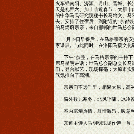
火车经南阳、济源、月山、晋城、长
天是礼拜六、加上临近春节，太原市
的中华马氏研究院秘书长马培文、马
去。安排了住宿后，到附近的“京都
的马炳蔚宗亲，来自邯郸的世马总会
1月19日早餐后，在马格宗亲的安
家谱展。与此同时，在洛阳马援文化
下午4点整，在马格宗亲的主持下，
席马星明讲话；世马总会副总会长马
们，登台献艺，现场挥毫；太原市实
气氛推向了高潮。
宗亲们不远千里，相聚太原，高兴
窗外数九寒冬，北风呼啸，冰冷
室内宗亲热情，群情激昂，暖意
东道主诗人马明明现场作诗一首