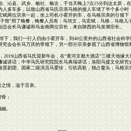
治、沁县、武乡、榆社、榆次，于当天晚上7点15分到达太原，
内人多车多，以致山西省马氏宗亲马格的接人车堵了半个多小时
宏斌两位宗亲一起，坐上司机小霍开的车，在马格宗亲的引领下，
饺子馆”用了晚餐，晚餐人员有：马培文，马宏斌，马格，马格儿
副总会长马谦诚和马金南两位宗长，来自陕西的马发潮宗长。
排下，我们一行人仍由小霍开车，到40公里外的山西省社会科
研究会会长马万庆的带领下，另一部分宗亲参观了山西省博物馆和
2019山西省马氏迎新年会，在“黄河京都大酒店”三楼天地缘
谦诚讲话；中华马氏研究院院长马典瑞讲话；洛阳马援文化研究
验晋剧团、国家二级演员马爱珍，引吭高歌，独占鳌头；马格宗
之情，溢于言表。
彻骨；
融融。
，