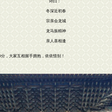
诗曰：
冬深近初春
宗亲会龙城
龙马振精神
亲人喜相逢
30分，大家互相握手拥抱，依依惜别！