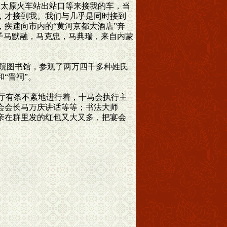
在太原火车站出站口等来接我的车，当
，才接到我。我们与几乎是同时接到
疾速向市内的“黄河京都大酒店”奔
子马默融，马克忠，马典瑞，来自内蒙
学院图书馆，参观了两万四千多种姓氏
“晋祠”。
大厅有条不紊地进行着，十马会执行主
会会长马万庆讲话等等；书法大师
亲在群里发的红包又大又多，把宴会