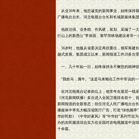
从业36年来，他忠诚党的新闻事业，始终保持
广播电台台长、河北电视台台长和长城新媒体集
他政治强、业务精、作风硬，策划、采编了一大批
行山上的新愚公”李保国、塞罕坝林场建设者等一大批
56岁时，他服从省委决定再担重任，领军筹建长
越式发展。集团成立以来，新闻报道工作20多次受
一、几十年如一日，始终保持永不懈怠的精神状
“我姓马，属牛。”这是马来顺在工作中常说的一
在河北电视台记者岗位上，他常年在基层一线采
《河北新闻联播》多次进入全国卫视排名前十，首
新闻报道的全新形态；担任河北人民广播电台台长
播媒体中率先大幅压缩医疗广告，打造“绿色频率
华好民歌》《中华好家风》等“中华好”系列节目为
办的农民频道综合实力在全国对农电视频道中连
十余篇。