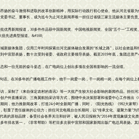
着昂扬的奋斗激情和进取的改革创新精神，用实际行动践行初心使命。他从河北省最为
团党委书记、董事长，成为迄今为止河北新闻界唯一担任过省级三家主流媒体主要负责
优秀新闻报道，30多件作品获中国新闻奖、中国电视新闻奖、全国“五个一”工程奖
先进典型报道。&#160;
城新媒体集团，仅用三年时间探索出河北媒体融合发展的“长城之路”，以社会效益和
到中宣部表扬，数十次受到省委、省政府主要领导表扬。截至2019年底，集团总资产4
态和一往无前的奋斗姿态，在广电岗位上创出多项在全国有影响的一流业绩。
句话。在30多年的广播电视工作中，他干一岗爱一岗，干一岗精一岗，在每个岗位上
访，采制了《来自保定农村的喜讯》等一大批产生较大社会影响的新闻作品。担任河
创户外直播采访、三角翼航拍采访等方式，围绕中央决策部署和省委中心工作推出《春
期间，他力推新闻改革，打造24小时全新闻广播，同时，《阳光热线》《992大家帮
”，彰显了责任媒体的公信力；担任河北电视台台长期间，以“传承文化、凝聚力量”
代表的原创品牌，备受社会各界关注和好评，被人民日报称为“2014年度现象级文化
续多年排名第一，《非常帮助》等栏目多次获中宣部和国家新闻出版广电总局表扬。其