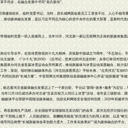
不停步，在融合发展中书写“老兵新传”。
公司筹建组组长、临时党委书记。当时，原长城网面临着员工工资发不出、人心不稳等
为，推动媒体融合发展，是以习近平同志为核心的党中央作出的重大部署，是新时代党
带领临时党委一班人迎难而上，当年10月，河北第一家以互联网为主体的新媒体集团
论引导水平。在宣传贯彻党的十九大精神、庆祝新中国成立70周年、“不忘初心、牢
论主旋律。《“小十九”的2050》《总书记，您来过的河北这些村，乡亲们有话对您
媒体集团承办河北省首届冰雪运动会开闭幕式，推动新媒体与冰雪运动深度融合，助力实现全
工作，策划、组织推出融媒体作品《河北抗疫图景志》手绘长卷、“点亮河北”互动H5
了共同抗疫的“长城力量”。中宣部两次对集团联动县级融媒体中心开设“战疫频道”等
运行，标志着河北省媒体融合发展迈上了一个新台阶。平台以“新闻+政务+服务”为定位
。当年12月18日成功承办河北省“百县百校万人同日上冰雪”活动，省市县三级联动，调
云·融媒体平台荣获中国报业媒体融合、信息化和网络安全项目特别奖；2020年初被评
。再造新闻生产流程，在全国较早实现报纸无采访部门的改革，原河北经济日报社的
套“干部能上能下、人员能进能出、薪酬能高能低”的充满活力的用人机制，以及“树
领导同志称赞“长城新媒体改革创新力度大，工作务实效果好”“成为媒体融合的平台、