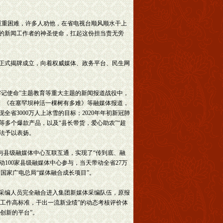
重重困难，许多人劝他，在省电视台顺风顺水干上
的新闻工作者的神圣使命，扛起这份担当责无旁
正式揭牌成立，向着权威媒体、政务平台、民生网
记使命”主题教育等重大主题的新闻报道战役中，
说》《在塞罕坝种活一棵树有多难》等融媒体报道，
省3000万人上冰雪的目标；2020年年初新冠肺
等多个爆款产品，以及“县长带货，爱心助农”“超
做法予以表扬。
，与县级融媒体中心互联互通，实现了“传到底、融
动100家县级融媒体中心参与，当天带动全省27万
为国家广电总局“媒体融合成长项目”。
采编人员完全融合进入集团新媒体采编队伍，原报
立工作高标准，干出一流新业绩”的动态考核评价体
创新的平台”。