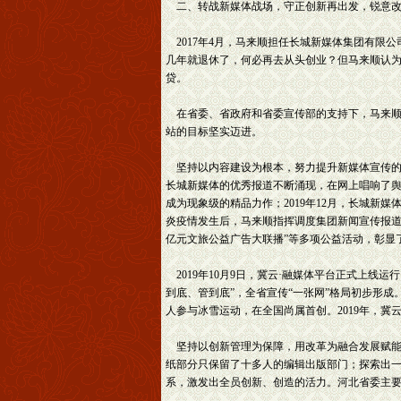
二、转战新媒体战场，守正创新再出发，锐意改革
2017年4月，马来顺担任长城新媒体集团有限
几年就退休了，何必再去从头创业？但马来顺认
贷。
在省委、省政府和省委宣传部的支持下，马来顺
站的目标坚实迈进。
坚持以内容建设为根本，努力提升新媒体宣传的舆
长城新媒体的优秀报道不断涌现，在网上唱响了舆
成为现象级的精品力作；2019年12月，长城新
炎疫情发生后，马来顺指挥调度集团新闻宣传报道
亿元文旅公益广告大联播”等多项公益活动，彰显
2019年10月9日，冀云·融媒体平台正式上线
到底、管到底”，全省宣传“一张网”格局初步形成
人参与冰雪运动，在全国尚属首创。2019年，冀
坚持以创新管理为保障，用改革为融合发展赋能
纸部分只保留了十多人的编辑出版部门；探索出一
系，激发出全员创新、创造的活力。河北省委主要