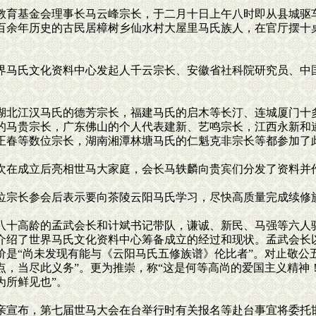
育基金会理事长马云峰宗长，于二月十日上午八时即从县城驱车
百余年历史的古民居樟树乡仙水村大屋里马氏族人，在官厅摆十
马氏文化资料中心发起人千云宗长、安徽省社科院研究员、中
北江汉马氏的德芳宗长，福建马氏的启木等长汀、连城厦门十
的马贵宗长，广东佛山的个人代表建新、艺鸣宗长，江西永新和
正春等数位宗长，湖南湘潭林塘马氏的仁魁克非宗长等都参加了
在成立后亮相世马大家庭，会长马轶麟向贵宾们分发了资料并
宗长参会后表示要向茶陵云阳马氏学习，尽快高质量完成续修
十高龄的孟武会长和计斌书记带队，谦诚、新民、马强等六人
介绍了世界马氏文化资料中心筹备成立的经过和现状。孟武会长
价是“尚未发现有能与《云阳马氏五修族谱》伦比者”。对止敬公
点，当尽此义务”。更为推崇，称“这是何等高尚的爱国主义精神
为所鲜见也”。
宣布，第七届世马大会在台举行时有关报名等赴台事宜将委托