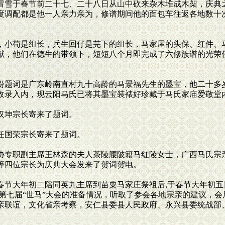
冒雪于春节前二十七、二十八日从山中砍来杂木堆成木架，庆典
度调配都是他一人亲力亲为，修谱期间他的面包车往返各地数十
小苟是组长，兵生回仔是芫下的组长，马家屋的头保、红件、
献，他们在德生的带领下，短短八个月即完成了六修族谱的光荣
题词是广东岭南直村九十高龄的马景福先生的墨宝，他二十多岁
收录入内，现云阳马氏已将其墨宝装裱好珍藏于马氏家庙爱敬堂
汉坤宗长寄来了题词。
任国荣宗长寄来了题词。
专职副主席王林森的夫人茶陵腰陂籍马红陵女士，广西马氏宗
等四位宗长为庆典大会发来了贺词贺电。
节大年初二陪同英九主席到苗粟马家庄祭祖后,于春节大年初五
备第七届“世马”大会的准备情况，听取了参会各地宗亲的建议，
亲联谊，文化省亲考察，安仁县委县人民政府、永兴县委统战部