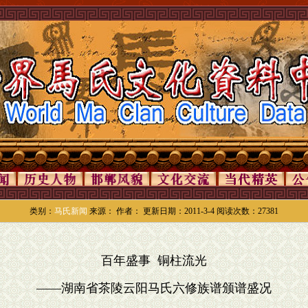
类别：
马氏新闻
来源： 作者： 更新日期：2011-3-4 阅读次数：27381
百年盛事 铜柱流光
——湖南省茶陵云阳马氏六修族谱颁谱盛况