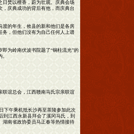
之日焚以檀香，蔚为壮观。庆典会场
次，庆典成功的背后有他，而庆典台
马渡的年生，攸县的新和他们是各房
任务，但他们没有为自己任何人上谱
即为岭南伏波书院题了“铜柱流光”的
内。
亲联谊总会，江西赣南马氏宗亲联谊
日下午乘机抵长沙再至茶陵参加此次
会后到江西永新县拜会了溪冈马氏，到
、湖南省政协委员马正春等热情接待