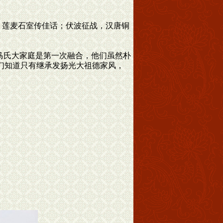
，莲麦石室传佳话；伏波征战，汉唐铜
马氏大家庭是第一次融合，他们虽然朴
们知道只有继承发扬光大祖德家风，