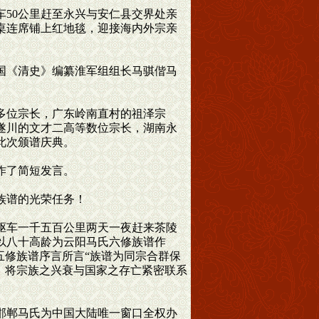
50公里赶至永兴与安仁县交界处亲
桌连席铺上红地毯，迎接海内外宗亲
国《清史》编纂淮军组组长马骐偕马
多位宗长，广东岭南直村的祖泽宗
遂川的文才二高等数位宗长，湖南永
此次颁谱庆典。
作了简短发言。
族谱的光荣任务！
驱车一千五百公里两天一夜赶来茶陵
以八十高龄为云阳马氏六修族谱作
五修族谱序言所言“族谱为同宗合群保
！将宗族之兴衰与国家之存亡紧密联系
邯郸马氏为中国大陆唯一窗口全权办