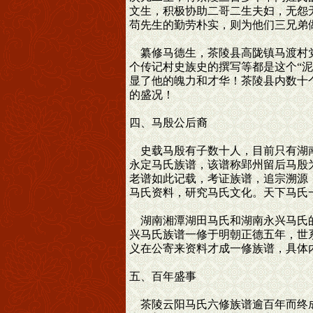
文生，积极协助二哥二生夫妇，无怨
苟先生的勤劳朴实，则为他们三兄弟
纂修马德生，茶陵县高陇镇马渡村党
个传记村史族史的撰写等都是这个“
显了他的魄力和才华！茶陵县内数十
的盛况！
四、马殷公后裔
史载马殷有子数十人，目前只有湖南
永定马氏族谱，该谱称郢州留后马殷
老谱如此记载，考证族谱，追宗溯源
马氏资料，研究马氏文化。天下马氏
湖南湘潭湖田马氏和湖南永兴马氏的
兴马氏族谱一修于明朝正德五年，世
义在公寄来资料才成一修族谱，具体
五、百年盛事
茶陵云阳马氏六修族谱逾百年而终成