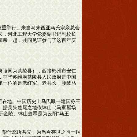
庙隆重举行。来自马来西亚马氏宗亲总会
长，河北工程大学党委副书记副校长
宗亲一起，共同见证参与了这百年庆
炎陵同为茶陵县），西接郴州市安仁
，中华苏维埃茶陵县人民政府是中国
第一位的是老红军、老县长，腰陂马
所在地。中国历史上马氏唯一建国称王
）据吴头楚尾之地依钵山（马家屋场
于金陵。钵山耸翠是为云阳“马王
）彭仕愁所共立，为当今存世之唯一铜