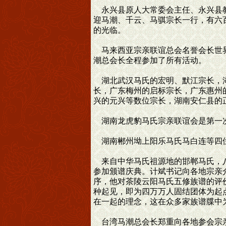
永兴县原人大常委会主任、永兴县教
迎马潮、千云、马骐宗长一行，有六
的光临。
马来西亚宗亲联谊总会名誉会长世界
潮总会长全程参加了所有活动。
湖北武汉马氏的宏明、默江宗长，湖
长，广东梅州的启标宗长，广东惠州
兴的元兴等数位宗长，湖南安仁县的
湖南龙虎豹马氏宗亲联谊会是第一次
湖南郴州坳上阳乐马氏马白连等四位
来自中华马氏祖源地的邯郸马氏，八
参加颁谱庆典。计斌书记向各地宗亲
序，他对茶陵云阳马氏五修族谱的评
种起见，即为四万万人固结团体为起
在一起的理念，这在众多家族谱牒中
台湾马潮总会长郑重向各地参会宗亲