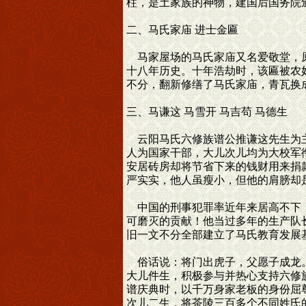
柱，是土家族的神物，建国后国务院
二、马氏家庙 进士金匾
马家屋场的马氏家庙又名爱敬堂，原
十八年历史。十年浩劫时，该匾被农
不分，翻新修缮了马氏家庙，青瓦换
三、马谦这 马雪开 马吉苟 马德生
云阳马氏六修族谱公推谦这先生为主
人为国家干部，大儿次儿均为大校军
安居砖房却将节省下来的钱财用来捐
严实实，他人虽瘦小，但他的肩膀却
中国的刑事犯罪率近年来居高不下，
可磨灭的贡献！他当过多年的生产队
旧一文不分全部建立了马氏教育发展
俗话说：将门出虎子，父愿子成龙。
大儿件生，积极参与并热心支持六修
谱庆典时，以千万身家老板的身份屈
次儿二生，将茶陵三百多个不同姓氏