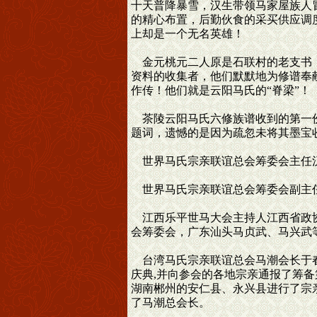
十天普降暴雪，汉生带领马家屋族人
的精心布置，后勤伙食的采买供应调
上却是一个无名英雄！
金元桃元二人原是石联村的老支书，
资料的收集者，他们默默地为修谱奉
作传！他们就是云阳马氏的“脊梁”！
茶陵云阳马氏六修族谱收到的第一份
题词，遗憾的是因为疏忽未将其墨宝
世界马氏宗亲联谊总会筹委会主任
世界马氏宗亲联谊总会筹委会副主
江西乐平世马大会主持人江西省政协
会筹委会，广东汕头马贞武、马兴武
台湾马氏宗亲联谊总会马潮会长于春
庆典,并向参会的各地宗亲通报了筹
湖南郴州的安仁县、永兴县进行了宗
了马潮总会长。