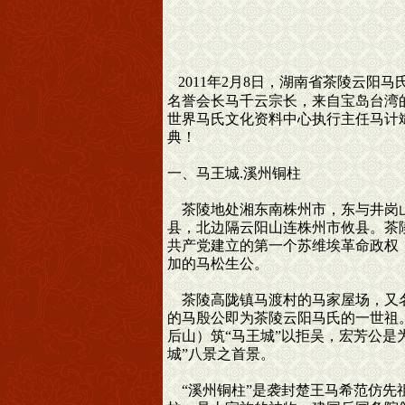
2011年2月8日，湖南省茶陵云
名誉会长马千云宗长，来自宝岛台湾
世界马氏文化资料中心执行主任马计
典！
一、马王城.溪州铜柱
茶陵地处湘东南株州市，东与井岗山
县，北边隔云阳山连株州市攸县。茶
共产党建立的第一个苏维埃革命政权
加的马松生公。
茶陵高陇镇马渡村的马家屋场，又名
的马殷公即为茶陵云阳马氏的一世祖
后山）筑“马王城”以拒吴，宏芳公是
城”八景之首景。
“溪州铜柱”是袭封楚王马希范仿先