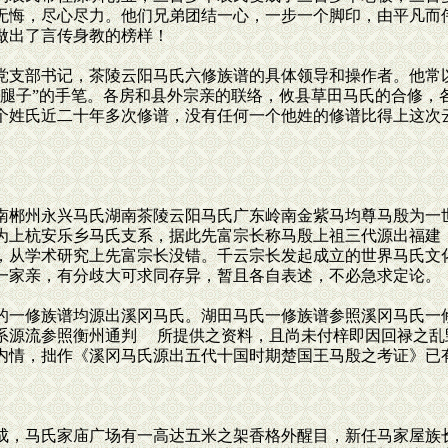
无悔，尽心尽力。他们兄弟团结一心，一步一个脚印，由平凡而
做出了言传身教的榜样！
支部书记，茶陵云阳马氏六修族谱的具体领导和操作者。他常
泥腿子”的手笔。各房和县外宗亲的联络，攸县草田马氏的合修，
个姓氏近二十年多次修谱，没有任何一个他姓的修谱比得上这次
郴州永兴马氏湖南茶陵云阳马氏广东岭南金紫马均尊马殷为一
为上杭安乐乡马氏支系，据此先富宗长称马殷上祖三代源出福建
，从学术研究上先富宗长没错。千云宗长发起成立的世界马氏文
一家亲，有分歧大可求同存异，暂且各自表述，不必急求定论。
一修族谱均源出溪冈马氏。湖田马氏一修族谱参照溪冈马氏一
系源流参照衡州通判 所提供之资料，且尚未付梓即因回禄之乱
内情，拙作《溪冈马氏源出五代十国时期楚国王马殷之考证》已
，马氏家庙广场有一高达五米之架香格外醒目，新任马家屋族