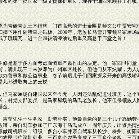
颁布的第一批国家一级文物保护单位，现存于湘西永顺县王村镇。
为青砖青瓦土木结构，门首高悬的进士金匾是师文公中贾安宅
妇摘下用作剁猪草之砧板。2009年，老族长马雪开带领马家屋
成了琉璃瓦，进士金匾被清漆油过后重又高悬于庙堂之首！
修是基于多方面考虑而慎重严肃作出的决定。他一家四世同堂
衔，满儿现三十来岁即为广州军区处长。但他们从不炫耀，为人
款办善事和做公益事业，春节前后儿子们回家探亲开来的高级轿
是儿孙进取向上的云梯！
但马家屋场自建国以来至今无一人因违法乱纪进过班房，这个
长，村党支部委员，是马家屋场的马氏老族长，他不但带领族人
基金。
吉苟先生一生务农，勤劳朴实，他最自豪的是三个儿子靠勤劳拼
族谱，亲自驾车参加了广东海丰马氏成立一周年庆典，出资热情
尊做司机班长，组织十多台小车并亲自驾车从长沙、株州、衡阳
的农民带往深圳创业，三百多个农民变成了三百多个老板，三百