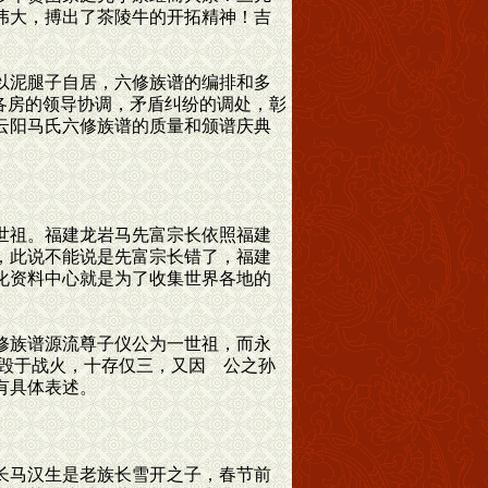
伟大，搏出了茶陵牛的开拓精神！吉
以泥腿子自居，六修族谱的编排和多
各房的领导协调，矛盾纠纷的调处，彰
云阳马氏六修族谱的质量和颁谱庆典
世祖。福建龙岩马先富宗长依照福建
，此说不能说是先富宗长错了，福建
化资料中心就是为了收集世界各地的
修族谱源流尊子仪公为一世祖，而永
毁于战火，十存仅三，又因 公之孙
有具体表述。
长马汉生是老族长雪开之子，春节前