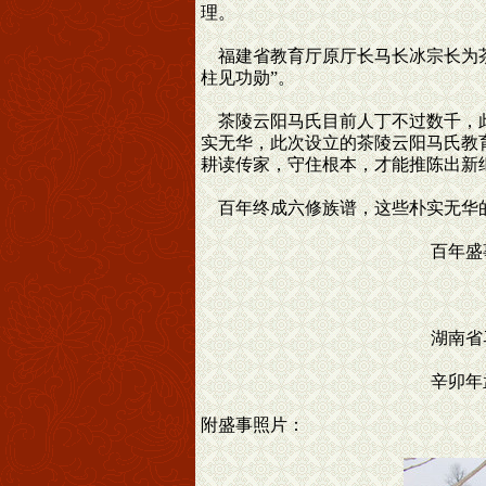
理。
福建省教育厅原厅长马长冰宗长为茶
柱见功勋”。
茶陵云阳马氏目前人丁不过数千，此
实无华，此次设立的茶陵云阳马氏教
耕读传家，守住根本，才能推陈出新
百年终成六修族谱，这些朴实无华的
百年盛事，铜柱
湖南省马氏宗亲联
辛卯年孟
附盛事照片：