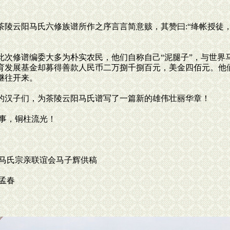
陵云阳马氏六修族谱所作之序言言简意赅，其赞曰:“绛帐授徒
次修谱编委大多为朴实农民，他们自称自己“泥腿子”，与世界
育发展基金却募得善款人民币二万捌千捌百元，美金四佰元。他
继往开来。
汉子们，为茶陵云阳马氏谱写了一篇新的雄伟壮丽华章！
流光！
谊会马子辉供稿
春