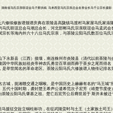
湖南省马氏宗亲联谊会马子辉供稿 马来西亚马氏宗亲总会名誉会长马千云宗长摄影
阳马氏六修续修族谱颁谱庆典在茶陵县高陇镇马渡村马家屋马氏家
的马氏联谊总会马潮总会长，河北邯郸马氏宗亲联谊会马孟武会
斌宗长等海内外六十八位马氏宗亲，与茶陵云阳马氏数百位马氏
下永新县（江西）接壤，南连株州市炎陵县（清代以前茶陵与
陵因中华民族始祖炎帝神农氏勇尝百草崩而葬于茶乡之尾而得名
，是举世闻名的革命老区。茶陵云阳马氏六修族谱人物传记排名
古城，扼湘赣交通之咽喉。是中国历史上赫赫有名的“马王城”
。五代十国时期，袭封楚王希声公遣希范次子宏芳（靖楚节度使
为茶陵云阳马氏肇基之祖。楚亡后宏芳公后裔世居于 斯并未被迁
祖马援征交趾立铜柱标功，在征武陵蛮时与土王（土家族土司王