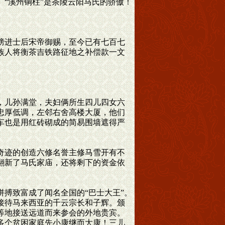
“溪州铜柱”是茶陵云阳马氏的骄傲！
榜进士后宋帝御赐，至今已有七百七
场族人将衡茶吉铁路征地之补偿款一文
，儿孙满堂，夫妇俩所生四儿四女六
忠厚低调，左邻右舍高楼大厦，他们
车也是用红砖砌成的简易围墙遮得严
奇迹的创造六修名誉主修马雪开有不
翻新了马氏家庙，还将剩下的资金依
搏致富成了闻名全国的“巴士大王”。
接待马来西亚的千云宗长和子辉。颁
等地接送远道而来参会的外地贵宾。
多个贫困家庭先小康继而大康！三儿