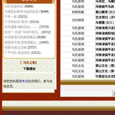
马氏新闻
马传定、马建
·
马氏祖源考证
(
46880
)
马氏新闻
河南镇平马岗
·
马服君赵奢和马姓的起源
(
38498
)
邯郸风貌
紫山蝶变
[图文
·
千年一祭
(
35215
)
艺术周刊（开
当代精英
·
十月初始话“寒衣”
(
35132
)
马紫薇
[图文]
·
百年盛事 铜柱流光——...
(
27379
)
马氏新闻
河南省淅川县
·
纪念“一日君”马铎中状元...
(
26732
)
马氏新闻
河南省南阳地
·
中国各地马氏修谱概况
(
26190
)
马氏新闻
河南省镇平县
·
感恩谢天地 深情漫紫山...
(
24435
)
马氏新闻
河南省镇平县
·
初探马厝之宝物
(
23757
)
马氏新闻
河南省镇平县
·
广平马氏 源远流长
(
22122
)
马氏新闻
河南省镇平县
马氏新闻
河南省镇平县
〖马氏之歌〗
马氏文化
紫山文化（第
下载播放
马氏文化
紫山文化（第
马氏新闻
中国首位女空
请把您的愿望
来信
告诉我们。参与在
线交流。