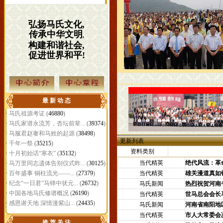
弘扬马氏文化,
传承中华文明
,
构建和谐社会,
促进世界和平!
最 新 动 态
·
马氏祖源考证
(
46880
)
·
马氏家谱永流芳，杏坛前辈...
(
39374
)
·
马服君赵奢和马姓的起源
(
38498
)
更新列表
·
千年一祭
(
35215
)
资料类别
·
十月初始话“寒衣”
(
35132
)
当代精英
绝代风流：革
·
马万里同志遗体告别仪式昨...
(
30125
)
·
百年盛事 铜柱流光——...
(
27379
)
当代精英
雄关漫道真如
·
纪念“一日君”马铎中状元...
(
26732
)
马氏新闻
热烈祝贺河南
·
中国各地马氏修谱概况
(
26190
)
当代精英
世马总会会长
·
感恩谢天地 深情漫紫山...
(
24435
)
马氏新闻
河南省南阳地
当代精英
市人大常委会
推 荐 关 注