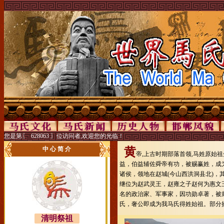
您是第〖
628063
〗位访问者,欢迎您的光临！
中 心 简 介
黄
帝,上古时期部落首领,马姓原始
益，伯益辅佐舜帝有功，被赐赢姓，成
诸侯，领地在赵城(今山西洪洞县北)，
继位为赵武灵王，赵雍之子赵何为惠文
名的政治家、军事家，因功勋卓著，被
氏，奢公即成为我马氏得姓始祖。部分
清明祭祖